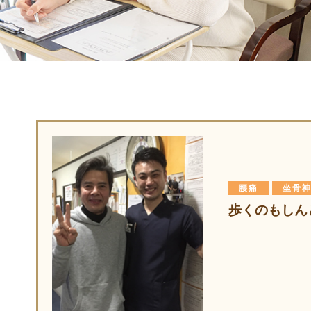
腰痛
坐骨
歩くのもしん