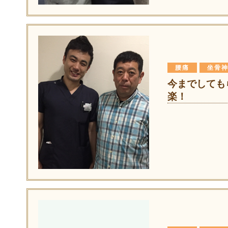
腰痛
坐骨
今までしても
楽！