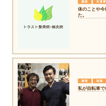
腰痛
交通
体のことや今
た。
腰痛
頭痛
私が自転車で