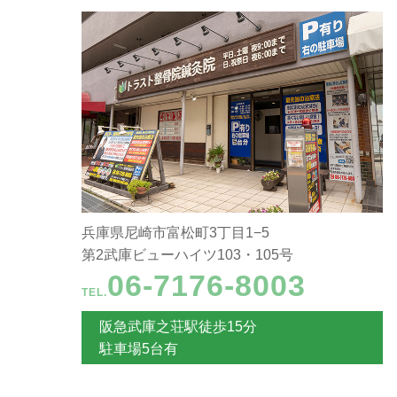
兵庫県尼崎市富松町3丁目1−5
第2武庫ビューハイツ103・105号
06-7176-8003
TEL.
阪急武庫之荘駅徒歩15分
駐車場5台有