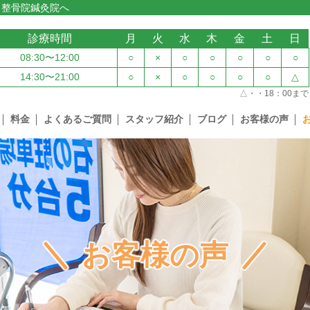
ト整骨院鍼灸院へ
診療時間
月
火
水
木
金
土
日
08:30〜12:00
○
×
○
○
○
○
○
14:30〜21:00
○
×
○
○
○
○
△
△・・18：00まで
料金
よくあるご質問
スタッフ紹介
ブログ
お客様の声
お客様の声