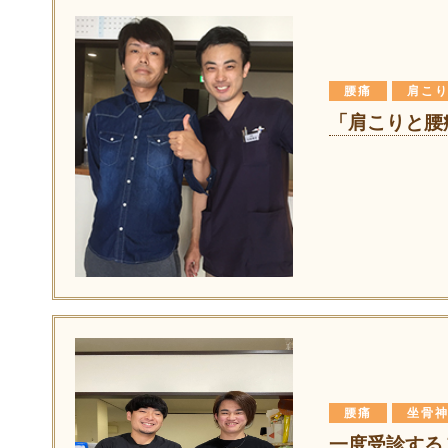
腰痛
肩こ
「肩こりと腰
腰痛
坐骨
一度受診する