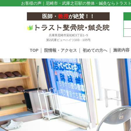
お客様の声｜尼崎市・武庫之荘駅の整体・鍼灸ならトラス
医師・
教授
が絶賛！！
兵庫県尼崎市富松町3丁目1−5
第2武庫ビューハイツ103・105号
施術内容
TOP
院情報・アクセス
初めての方へ