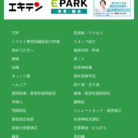
TOP
院情報・アクセス
トラスト整骨院鍼灸院の特徴
スタッフ紹介
初めての方へ
施術内容・料金
腰痛
肩こり
頭痛
坐骨神経痛
ぎっくり腰
脊柱管狭窄症
ヘルニア
四十肩・五十肩
股関節痛・変形性股関節症
膝痛・変形性股関節症
耳鳴り
腱鞘炎
顎関節症
ストレートネック・猫背矯正
梨状筋症候群
自律神経失調症
産後の骨盤矯正
交通事故・むち打ち
鍼灸
美顔鍼