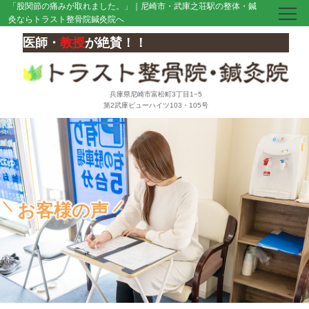
「股関節の痛みが取れました。」｜尼崎市・武庫之荘駅の整体・鍼
灸ならトラスト整骨院鍼灸院へ
医師・
教授
が絶賛！！
兵庫県尼崎市富松町3丁目1−5
第2武庫ビューハイツ103・105号
お客様の声