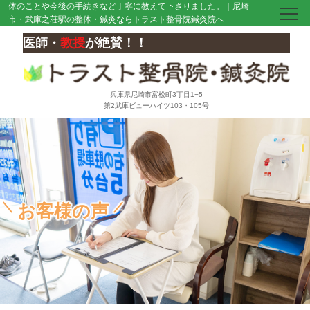
体のことや今後の手続きなど丁寧に教えて下さりました。｜尼崎
市・武庫之荘駅の整体・鍼灸ならトラスト整骨院鍼灸院へ
医師・
教授
が絶賛！！
兵庫県尼崎市富松町3丁目1−5
第2武庫ビューハイツ103・105号
お客様の声