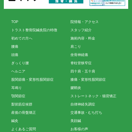
TOP
院情報・アクセス
トラスト整骨院鍼灸院の特徴
スタッフ紹介
初めての方へ
施術内容・料金
腰痛
肩こり
頭痛
坐骨神経痛
ぎっくり腰
脊柱管狭窄症
ヘルニア
四十肩・五十肩
股関節痛・変形性股関節症
膝痛・変形性股関節症
耳鳴り
腱鞘炎
顎関節症
ストレートネック・猫背矯正
梨状筋症候群
自律神経失調症
産後の骨盤矯正
交通事故・むち打ち
鍼灸
美顔鍼
よくあるご質問
お客様の声