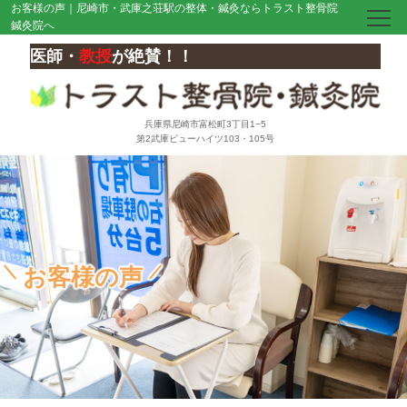
お客様の声｜尼崎市・武庫之荘駅の整体・鍼灸ならトラスト整骨院
鍼灸院へ
医師・
教授
が絶賛！！
兵庫県尼崎市富松町3丁目1−5
第2武庫ビューハイツ103・105号
お客様の声